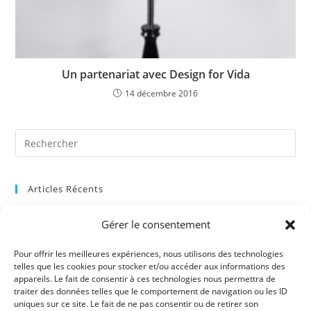
Un partenariat avec Design for Vida
14 décembre 2016
Pre
Es
to
Articles Récents
clo
the
Quand les professionnels du PHUPEA vivent l’art-thérapie de
Gérer le consentement
sea
l’intérieur
pan
Pour offrir les meilleures expériences, nous utilisons des technologies
Premier vernissage en art-thérapie au PHUPEA
telles que les cookies pour stocker et/ou accéder aux informations des
appareils. Le fait de consentir à ces technologies nous permettra de
Un répit dans une bulle d’air
traiter des données telles que le comportement de navigation ou les ID
uniques sur ce site. Le fait de ne pas consentir ou de retirer son