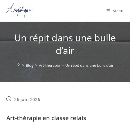
Menu
Skip
to
Un répit dans une bulle
content
d’air
>
Blog
>
Art-thérapie
>
Un répit dans une bulle d’air
Publication
26 juin 2026
publiée :
Art-thérapie en classe relais