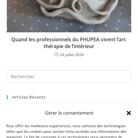
Quand les professionnels du PHUPEA vivent l’art-
thérapie de l’intérieur
24 juillet 2026
Pre
Es
to
Articles Récents
clo
the
Quand les professionnels du PHUPEA vivent l’art-thérapie de
sea
Gérer le consentement
l’intérieur
pan
Pour offrir les meilleures expériences, nous utilisons des technologies
Premier vernissage en art-thérapie au PHUPEA
telles que les cookies pour stocker et/ou accéder aux informations des
appareils. Le fait de consentir à ces technologies nous permettra de