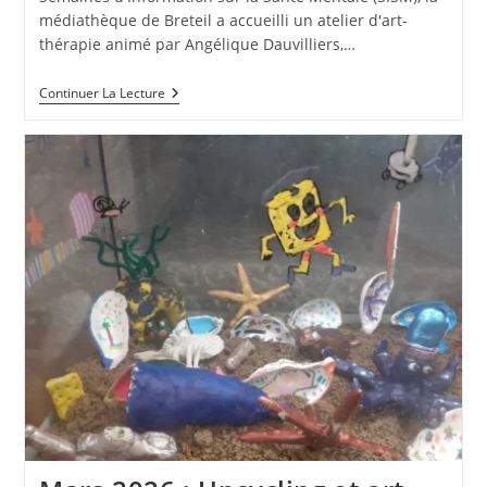
médiathèque de Breteil a accueilli un atelier d'art-
thérapie animé par Angélique Dauvilliers,…
Atelier
Continuer La Lecture
D’art-
Thérapie
À
La
Médiathèque
De
Breteil
:
Un
Moment
De
Détente
Et
De
Créativité