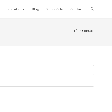
Toggle
Expositions
Blog
Shop Vida
Contact
website
>
Contact
search