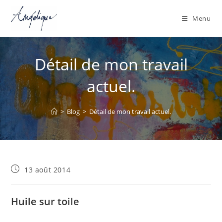
Menu
Skip
to
Détail de mon travail
content
actuel.
>
Blog
>
Détail de mon travail actuel.
Publication
13 août 2014
publiée :
Huile sur toile