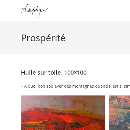
Skip
to
Prospérité
content
Huile sur toile. 100×100
« A quoi bon soulever des montagnes quand il est si sim