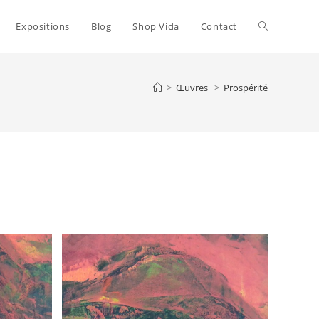
Toggle
Expositions
Blog
Shop Vida
Contact
website
>
Œuvres
>
Prospérité
search