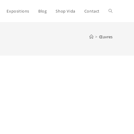
Toggle
Expositions
Blog
Shop Vida
Contact
website
>
Œuvres
search