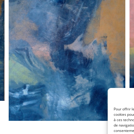
Pour offrir 
cookies pour
à ces techn
de navigatio
consentement