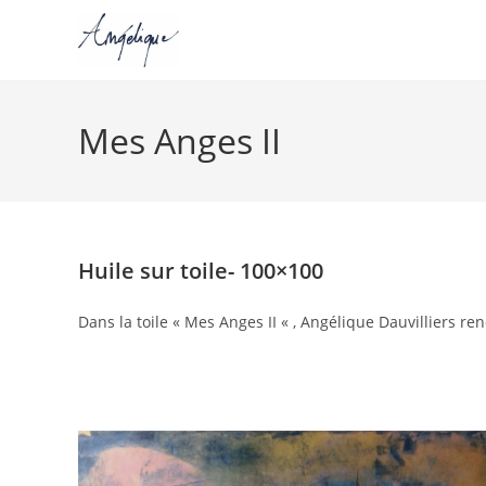
Skip
to
Mes Anges II
content
Huile sur toile- 100×100
Dans la toile « Mes Anges II « , Angélique Dauvilliers re