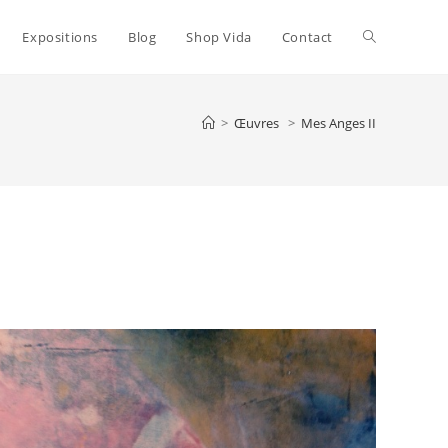
Toggle
Expositions
Blog
Shop Vida
Contact
website
>
Œuvres
>
Mes Anges II
search