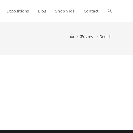
Toggle
Expositions
Blog
Shop Vida
Contact
website
>
Œuvres
>
Deuil II
search