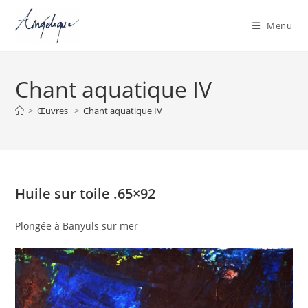
Menu
Skip
to
Chant aquatique IV
content
>
Œuvres
>
Chant aquatique IV
Huile sur toile .65×92
Plongée à Banyuls sur mer